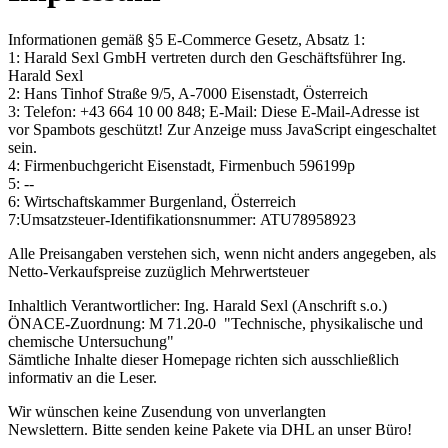
Informationen gemäß §5 E-Commerce Gesetz, Absatz 1:
1: Harald Sexl GmbH vertreten durch den Geschäftsführer Ing.
Harald Sexl
2: Hans Tinhof Straße 9/5, A-7000 Eisenstadt, Österreich
3: Telefon: +43 664 10 00 848; E-Mail:
Diese E-Mail-Adresse ist
vor Spambots geschützt! Zur Anzeige muss JavaScript eingeschaltet
sein.
4: Firmenbuchgericht Eisenstadt, Firmenbuch
596199p
5: --
6: Wirtschaftskammer Burgenland, Österreich
7:Umsatzsteuer-Identifikationsnummer: ATU78958923
Alle Preisangaben verstehen sich, wenn nicht anders angegeben, als
Netto-Verkaufspreise zuzüglich Mehrwertsteuer
Inhaltlich Verantwortlicher: Ing. Harald Sexl (Anschrift s.o.)
ÖNACE-Zuordnung: M 71.20-0 "Technische, physikalische und
chemische Untersuchung"
Sämtliche Inhalte dieser Homepage richten sich ausschließlich
informativ an die Leser.
Wir wünschen keine Zusendung von unverlangten
Newslettern. Bitte senden keine Pakete via DHL an unser Büro!