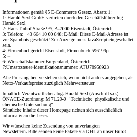
Informationen gemäß §5 E-Commerce Gesetz, Absatz 1:
1: Harald Sexl GmbH vertreten durch den Geschäftsführer Ing.
Harald Sexl
2: Hans Tinhof Straße 9/5, A-7000 Eisenstadt, Österreich
3: Telefon: +43 664 10 00 848; E-Mail:
Diese E-Mail-Adresse ist
vor Spambots geschützt! Zur Anzeige muss JavaScript eingeschaltet
sein.
4: Firmenbuchgericht Eisenstadt, Firmenbuch
596199p
5: --
6: Wirtschaftskammer Burgenland, Österreich
7:Umsatzsteuer-Identifikationsnummer: ATU78958923
Alle Preisangaben verstehen sich, wenn nicht anders angegeben, als
Netto-Verkaufspreise zuzüglich Mehrwertsteuer
Inhaltlich Verantwortlicher: Ing. Harald Sexl (Anschrift s.o.)
ÖNACE-Zuordnung: M 71.20-0 "Technische, physikalische und
chemische Untersuchung"
Sämtliche Inhalte dieser Homepage richten sich ausschließlich
informativ an die Leser.
Wir wünschen keine Zusendung von unverlangten
Newslettern. Bitte senden keine Pakete via DHL an unser Büro!